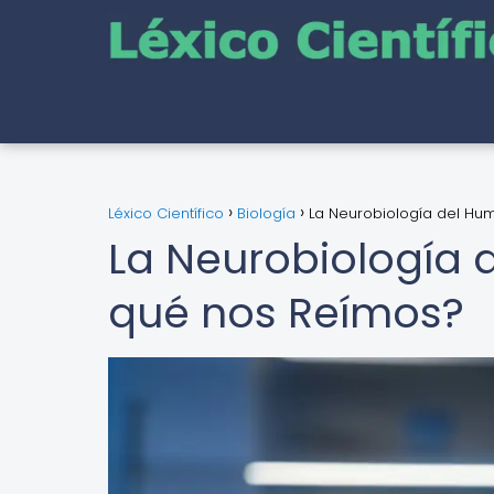
Léxico Científico
Biología
La Neurobiología del Hum
La Neurobiología d
qué nos Reímos?