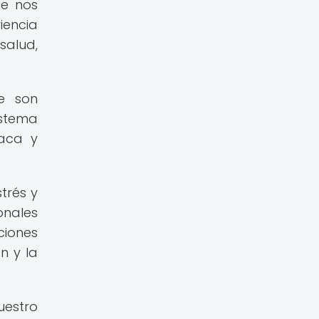
ue nos
iencia
salud,
ue son
istema
íaca y
trés y
onales
ciones
n y la
uestro