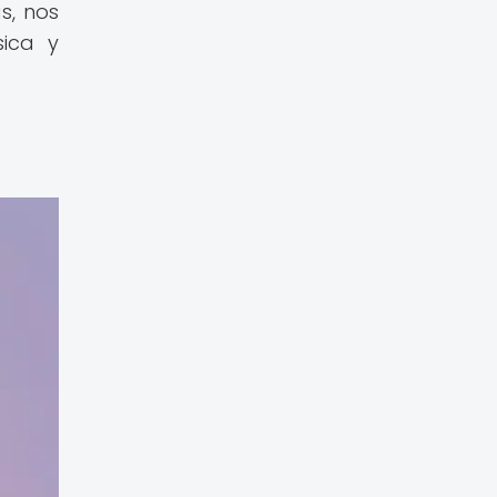
s, nos
sica y