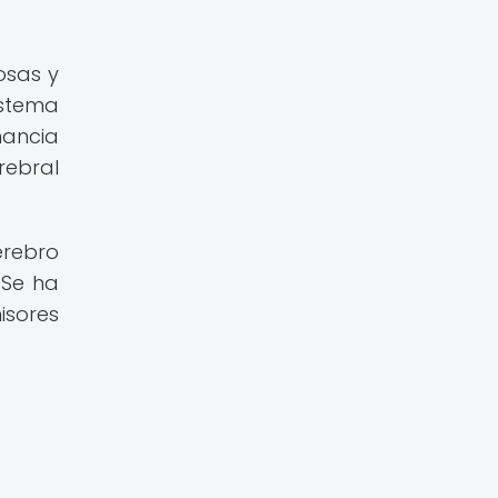
osas y
istema
ancia
rebral
erebro
 Se ha
isores