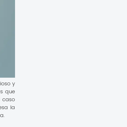
ioso y
os que
l caso
esa la
a.