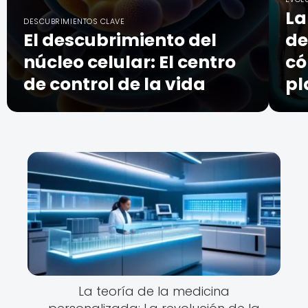
La
DESCUBRIMIENTOS CLAVE
El descubrimiento del
de
núcleo celular: El centro
có
de control de la vida
pl
La teoría de la medicina