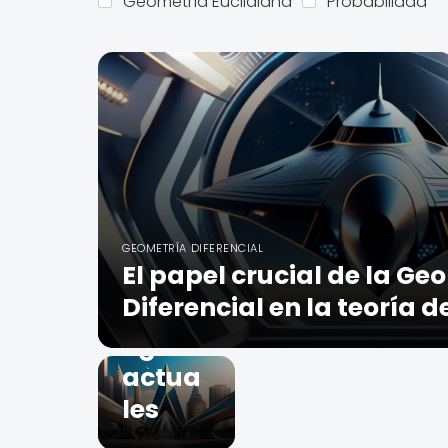
Geometría Euclidiana
Probabilidad
cto de
la
Geom
etría
Euclid
iana
en la
cienci
GEOMETRÍA DIFERENCIAL
El papel crucial de la Ge
a y la
Diferencial en la teoría d
tecnol
ogía
actua
les