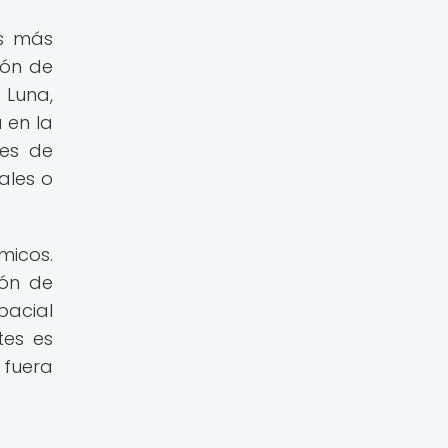
os más
ión de
 Luna,
 en la
nes de
ales o
micos.
ión de
pacial
tes es
 fuera