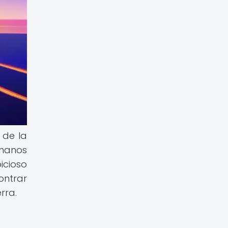
 de la
umanos
icioso
ontrar
rra.