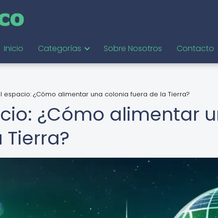
Inicio
Categorías
Sobre Nosotros
Contacto
l espacio: ¿Cómo alimentar una colonia fuera de la Tierra?
acio: ¿Cómo alimentar 
 Tierra?