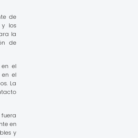
nte de
 y los
ara la
ión de
 en el
 en el
os. La
ntacto
 fuera
nte en
bles y