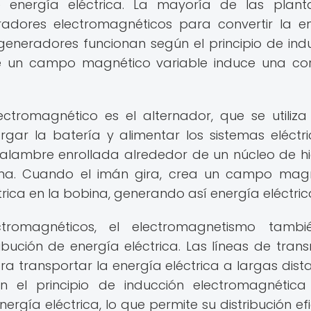
 energía eléctrica. La mayoría de las plan
radores electromagnéticos para convertir la e
generadores funcionan según el principio de ind
e un campo magnético variable induce una cor
tromagnético es el alternador, que se utiliza
ar la batería y alimentar los sistemas eléctric
alambre enrollada alrededor de un núcleo de hi
ina. Cuando el imán gira, crea un campo mag
trica en la bobina, generando así energía eléctric
romagnéticos, el electromagnetismo tambi
ibución de energía eléctrica. Las líneas de trans
a transportar la energía eléctrica a largas dista
an el principio de inducción electromagnétic
nergía eléctrica, lo que permite su distribución efi