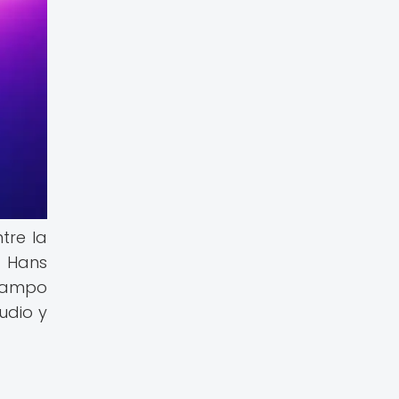
tre la
s Hans
 campo
udio y