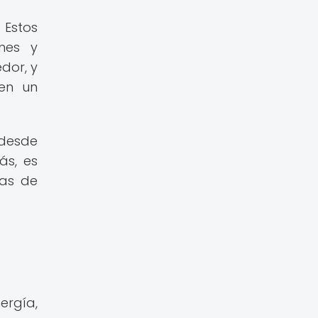
 Estos
nes y
dor, y
 en un
 desde
ás, es
tas de
rgía,