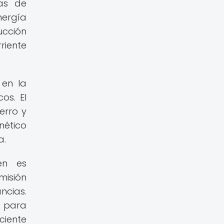
tas de
nergía
ucción
riente
 en la
os. El
erro y
nético
a.
én es
misión
ncias.
a para
ciente