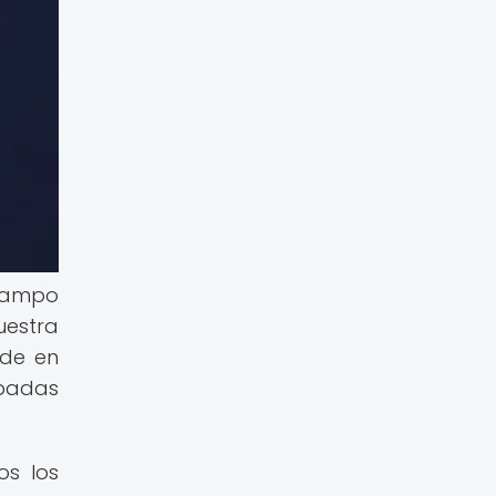
 campo
uestra
ide en
obadas
os los