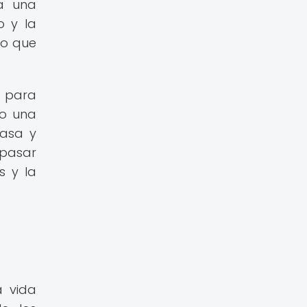
 a una
o y la
no que
l para
no una
masa y
 pasar
s y la
a vida