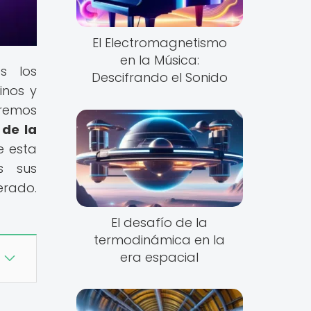
El Electromagnetismo
en la Música:
s los
Descifrando el Sonido
inos y
eremos
 de la
e esta
s sus
erado.
El desafío de la
termodinámica en la
era espacial