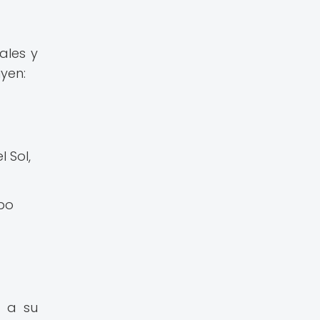
ales y
yen:
 Sol,
mpo
o a su