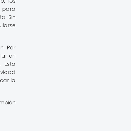
o, los
l para
a. Sin
ularse
n. Por
lar en
. Esta
ividad
car la
ambién