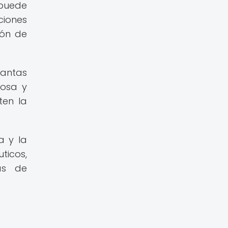
 puede
ciones
ión de
lantas
cosa y
ten la
a y la
ticos,
as de