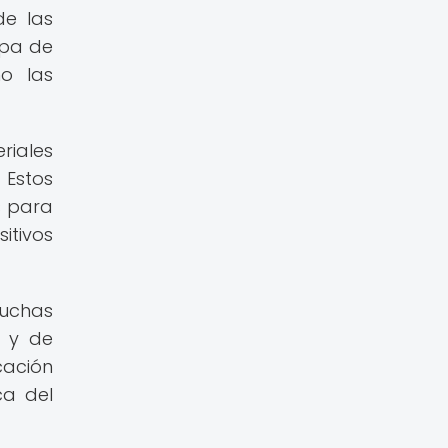
de las
upa de
o las
riales
 Estos
s para
itivos
muchas
a y de
cación
ca del