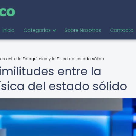
Inicio
Categorías
Sobre Nosotros
Contacto
des entre la Fotoquímica y la Física del estado sólido
imilitudes entre la
ísica del estado sólido