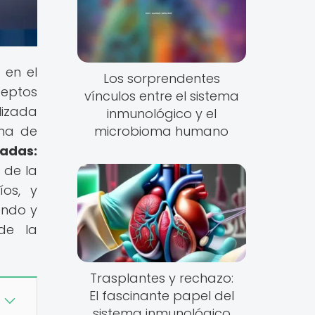
 en el
Los sorprendentes
ceptos
vínculos entre el sistema
lizada
inmunológico y el
ema de
microbioma humano
adas:
 de la
íos, y
endo y
de la
Trasplantes y rechazo:
El fascinante papel del
sistema inmunológico