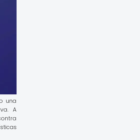
mo una
va. A
ontra
sticas