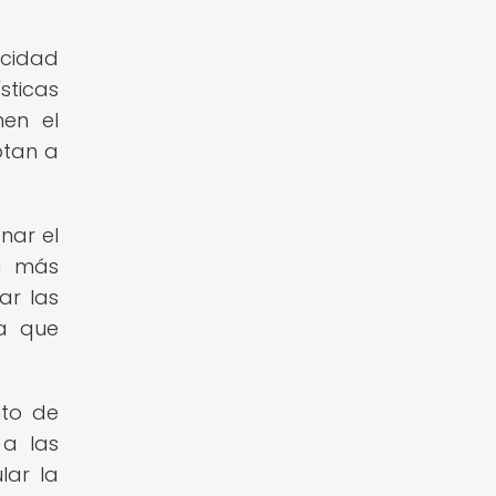
acidad
sticas
nen el
ptan a
nar el
ra más
ar las
na que
nto de
 a las
lar la