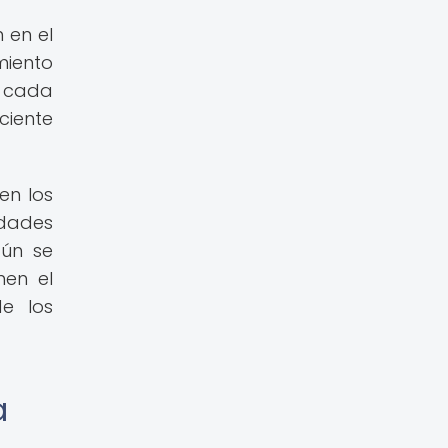
 en el
miento
e cada
ciente
en los
edades
aún se
nen el
de los
a