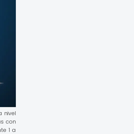
 nivel
as con
te 1 a