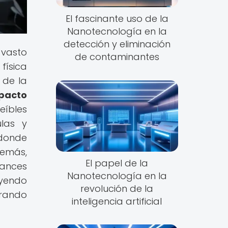
El fascinante uso de la
Nanotecnología en la
detección y eliminación
 vasto
de contaminantes
física
 de la
mpacto
reíbles
las y
 donde
demás,
El papel de la
vances
Nanotecnología en la
eyendo
revolución de la
orando
inteligencia artificial