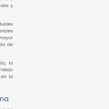
ades y
duales
riales
mayor
ada de
ía, la
mitido
 en la
rna