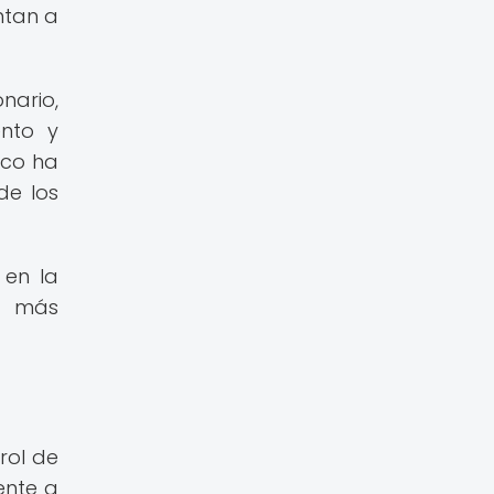
ntan a
nario,
ento y
ico ha
de los
 en la
es más
rol de
ente a