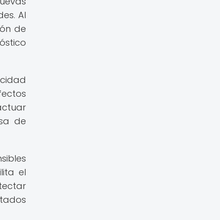
uevas
es. Al
ión de
óstico
acidad
fectos
actuar
isa de
sibles
ita el
tectar
ltados