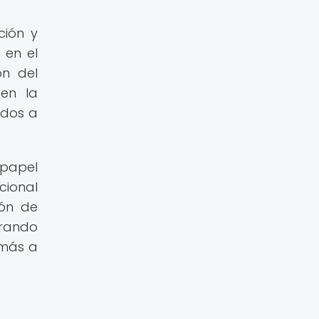
ción y
 en el
ón del
 en la
ados a
 papel
cional
ión de
orando
 más a