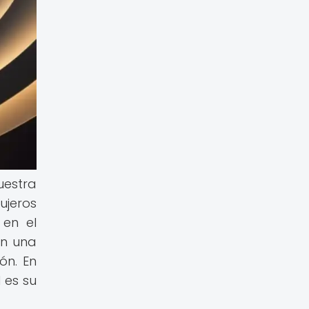
uestra
ujeros
 en el
on una
ón. En
 es su