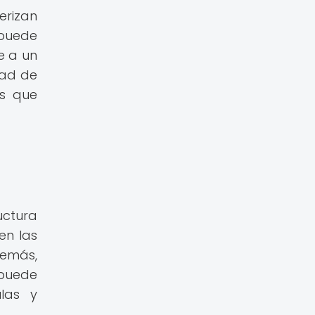
erizan
 puede
te a un
dad de
os que
uctura
en las
demás,
 puede
las y