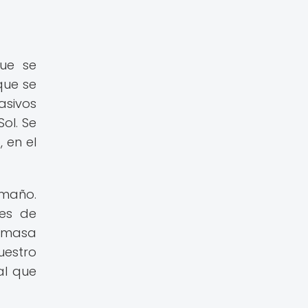
que se
que se
asivos
ol. Se
 en el
amaño.
nes de
u masa
uestro
al que