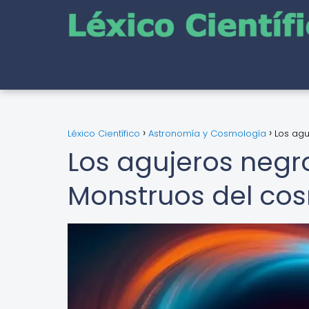
Léxico Científico
Astronomía y Cosmología
Los ag
Los agujeros negr
Monstruos del co