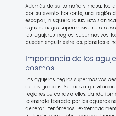
Además de su tamaño y masa, los ag
por su evento horizonte, una región
escapar, ni siquiera la luz. Esto signif
agujero negro supermasivo será absor
los agujeros negros supermasivos l
pueden engullir estrellas, planetas e in
Importancia de los aguj
cosmos
Los agujeros negros supermasivos des
de las galaxias. Su fuerza gravitacion
regiones cercanas a ellos, dando forma
la energía liberada por los agujeros 
generar fenómenos extremadamente
radiación que se observan en algunas 