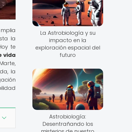
amplia
La Astrobiología y su
sta la
impacto en la
Hoy te
exploración espacial del
e vida
futuro
Marte,
da, la
gación
ilidad
Astrobiología:
Desentrañando los
misterios de nuestro