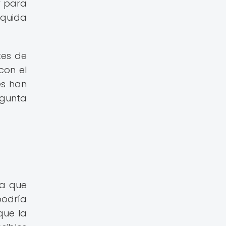
r para
íquida
tes de
con el
es han
egunta
ya que
podría
que la