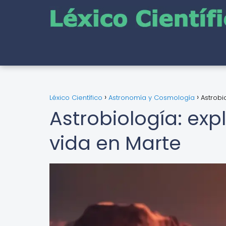
Léxico Científico
Astronomía y Cosmología
Astrobi
Astrobiología: exp
vida en Marte