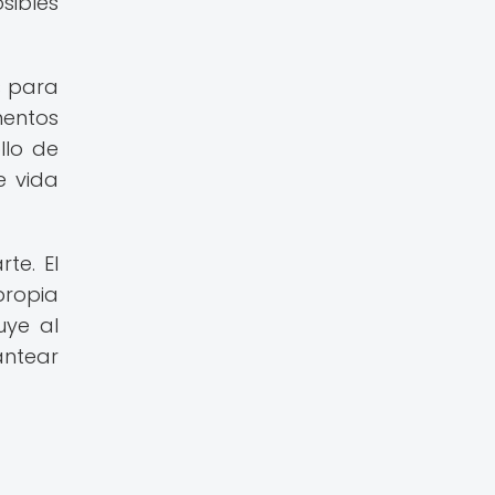
sibles
s para
mentos
llo de
e vida
te. El
ropia
uye al
antear