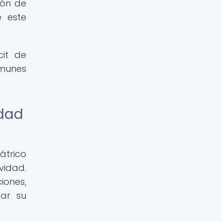
ión de
e este
cit de
omunes
idad
átrico
vidad.
iones,
tar su