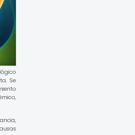
lógico
ta. Se
miento
émico,
ancia,
causas