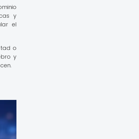
ominio
icas y
lar el
ntad o
ebro y
ecen.