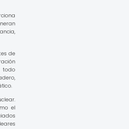
rciona
eneran
ancia,
tes de
ración
n todo
adero,
tico.
clear.
omo el
ciados
leares