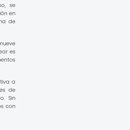
so, se
ión en
rma de
 mueve
ear es
mentos
tiva a
des de
o. Sin
os con