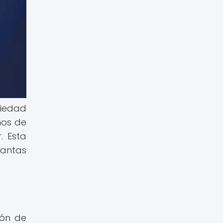
ciedad
mos de
. Esta
lantas
ión de