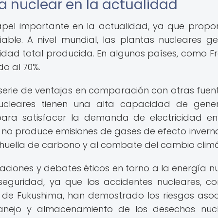
a nuclear en la actualidad
pel importante en la actualidad, ya que propo
able. A nivel mundial, las plantas nucleares g
idad total producida. En algunos países, como Fr
o al 70%.
serie de ventajas en comparación con otras fuen
nucleares tienen una alta capacidad de gene
 para satisfacer la demanda de electricidad e
no produce emisiones de gases de efecto invern
a huella de carbono y al combate del cambio climá
ciones y debates éticos en torno a la energía nu
 seguridad, ya que los accidentes nucleares, c
e de Fukushima, han demostrado los riesgos aso
anejo y almacenamiento de los desechos nuc