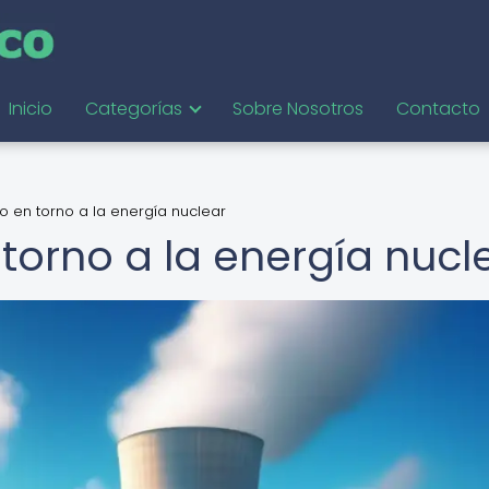
Inicio
Categorías
Sobre Nosotros
Contacto
co en torno a la energía nuclear
 torno a la energía nucl