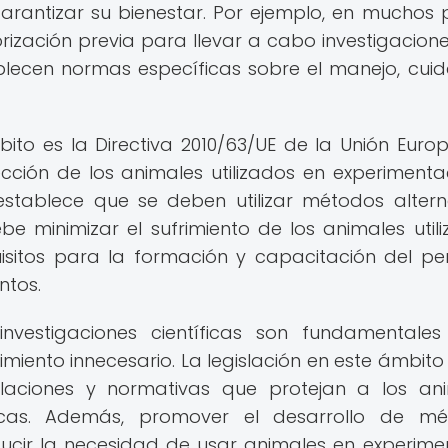
rantizar su bienestar. Por ejemplo, en muchos 
rización previa para llevar a cabo investigacion
blecen normas específicas sobre el manejo, cui
ito es la Directiva 2010/63/UE de la Unión Europ
ción de los animales utilizados en experimenta
va establece que se deben utilizar métodos altern
 minimizar el sufrimiento de los animales utili
sitos para la formación y capacitación del pe
ntos.
nvestigaciones científicas son fundamentale
rimiento innecesario. La legislación en este ámbito
ulaciones y normativas que protejan a los an
tíficas. Además, promover el desarrollo de m
ducir la necesidad de usar animales en experime