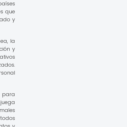
países
es que
dado y
ea, la
ción y
ativos
zados.
rsonal
s para
 juega
imales
étodos
ntos y