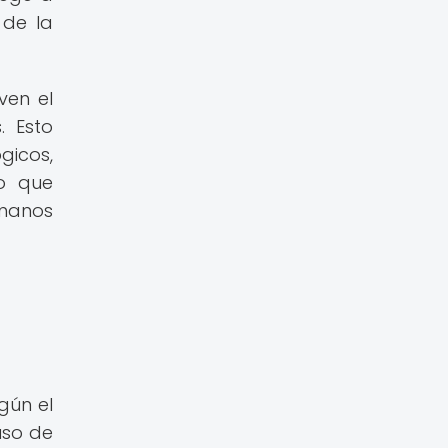
 de la
ven el
. Esto
gicos,
no que
umanos
gún el
uso de