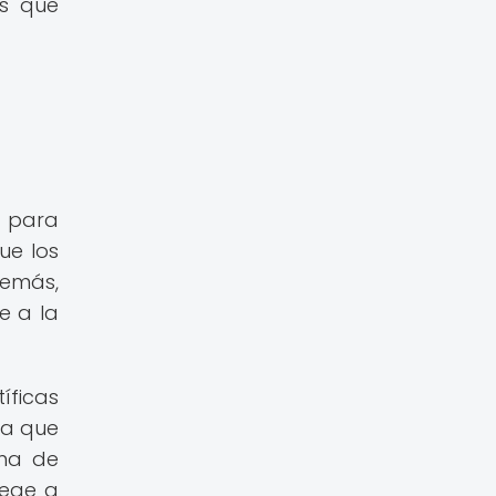
as que
a para
ue los
demás,
e a la
íficas
ca que
rma de
tege a