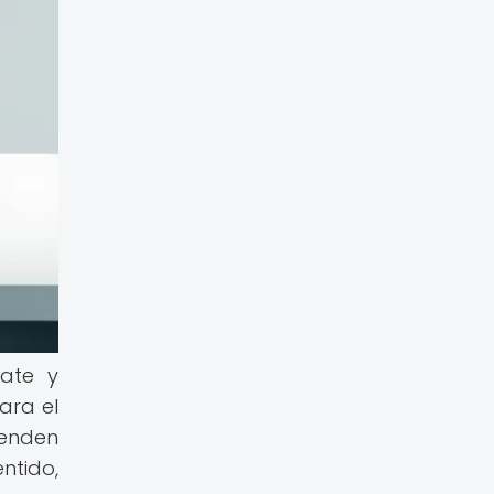
bate y
ara el
ienden
ntido,