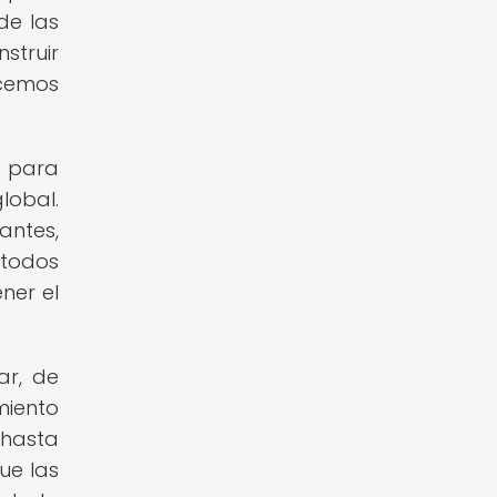
de las
struir
ocemos
para
lobal.
antes,
 todos
ner el
ar, de
miento
hasta
ue las