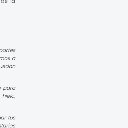
 de la
artes
amos a
puedan
s para
hielo,
ar tus
tarios