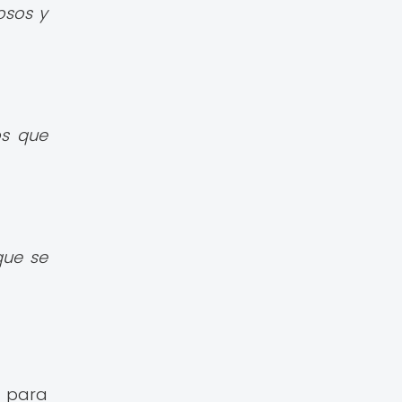
osos y
os que
que se
s para