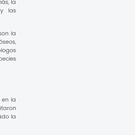
ás, la
y las
son la
óseos,
ólogos
pecies
 en la
itaron
ado la