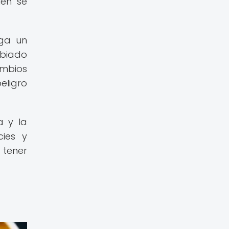
ién se
ega un
mbiado
ambios
eligro
a y la
cies y
 tener