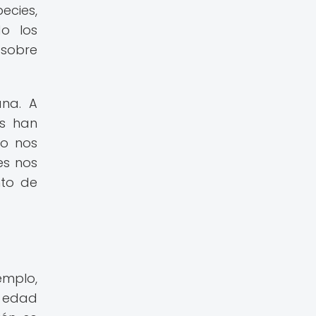
pecies,
do los
 sobre
ana. A
os han
mo nos
es nos
nto de
emplo,
la edad