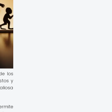
de los
stos y
aliosa
ermite