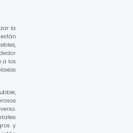
zar la
 están
ibles,
ededor
 a los
laxias
ubble,
rosos
verso.
talles
gros y