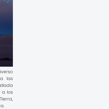
iverso
 a las
allada
 a los
ierra,
a.