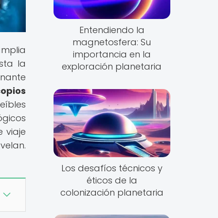
Entendiendo la
magnetosfera: Su
amplia
importancia en la
sta la
exploración planetaria
inante
opios
eíbles
ógicos
 viaje
velan.
Los desafíos técnicos y
éticos de la
colonización planetaria