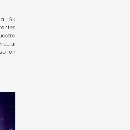
na. Su
rentes
uestro
rucial
rso en