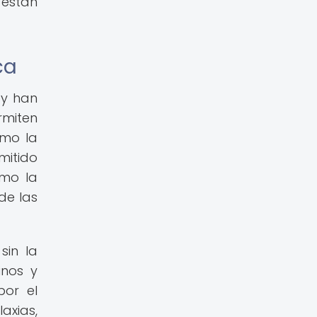
 están
ca
 y han
rmiten
omo la
mitido
omo la
de las
sin la
inos y
por el
axias,