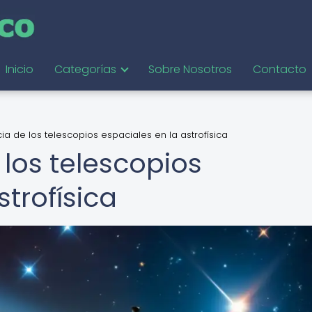
Inicio
Categorías
Sobre Nosotros
Contacto
ia de los telescopios espaciales en la astrofísica
los telescopios
strofísica