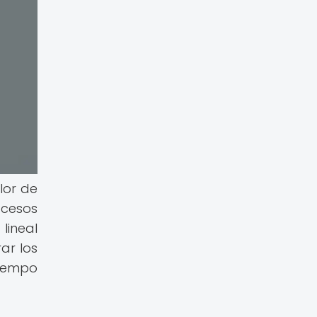
lor de
ocesos
lineal
ar los
tiempo