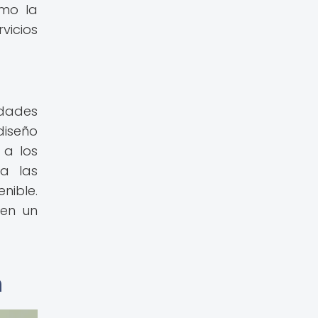
omo la
vicios
dades
diseño
 a los
a las
nible.
 en un
n