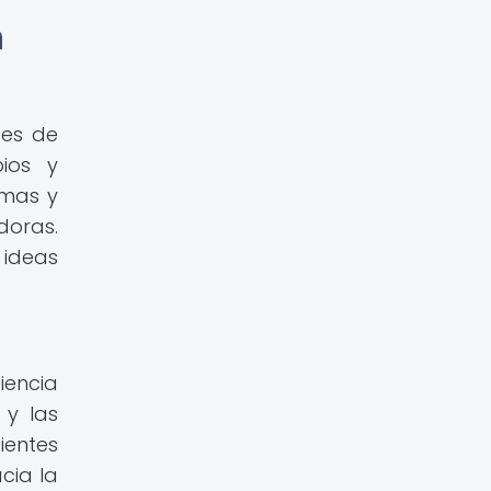
n
des de
pios y
emas y
doras.
 ideas
iencia
 y las
ientes
cia la