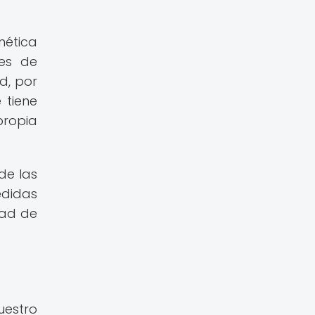
nética
les de
d, por
 tiene
ropia
de las
edidas
dad de
uestro