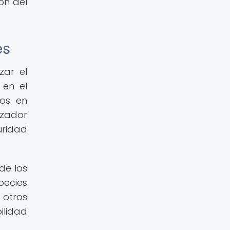
ón del
es
zar el
 en el
tos en
izador
uridad
de los
pecies
 otros
ilidad