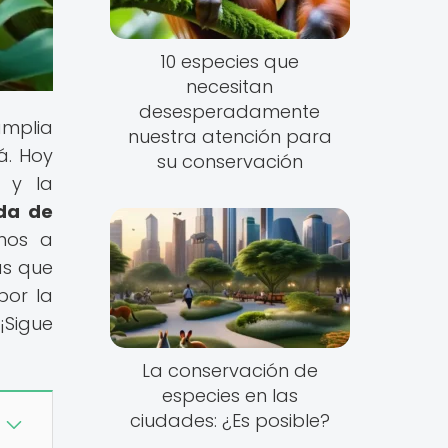
10 especies que
necesitan
desesperadamente
amplia
nuestra atención para
á. Hoy
su conservación
d y la
da de
amos a
as que
por la
¡Sigue
La conservación de
especies en las
ciudades: ¿Es posible?