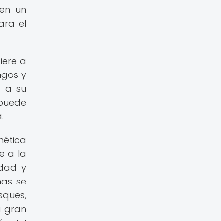
 en un
ara el
iere a
ngos y
e a su
 puede
.
nética
e a la
idad y
mas se
sques,
a gran