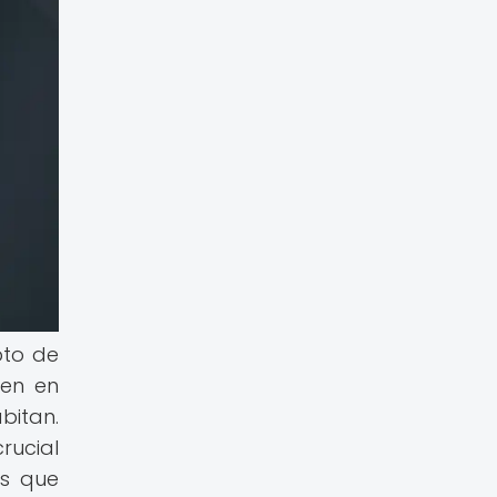
pto de
ten en
bitan.
rucial
es que