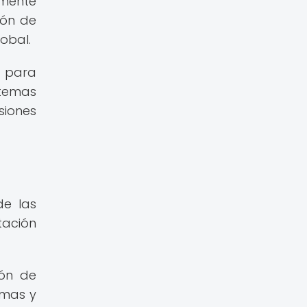
rmente
ión de
obal.
s para
stemas
siones
de las
tación
lón de
emas y