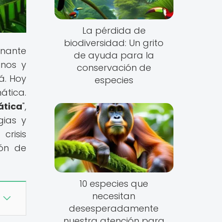
La pérdida de
biodiversidad: Un grito
inante
de ayuda para la
inos y
conservación de
á. Hoy
especies
ática.
ática
",
gias y
crisis
ión de
10 especies que
necesitan
desesperadamente
nuestra atención para