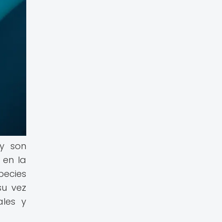
 y son
 en la
pecies
su vez
ales y