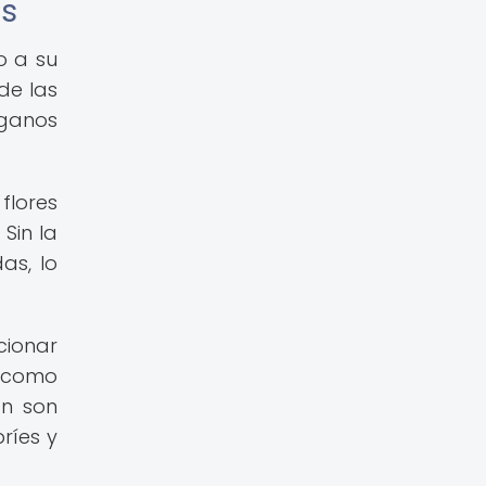
es
o a su
de las
rganos
flores
Sin la
as, lo
cionar
r como
an son
ríes y