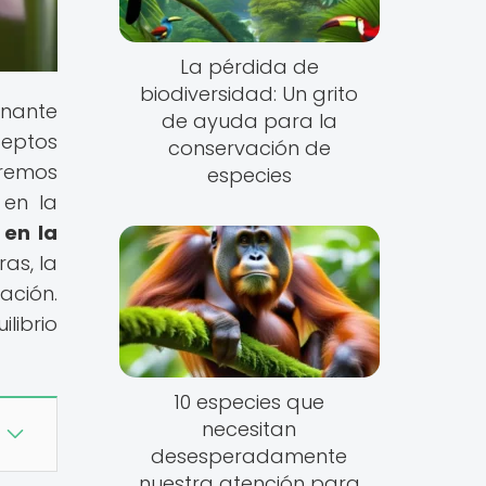
La pérdida de
biodiversidad: Un grito
inante
de ayuda para la
ceptos
conservación de
eremos
especies
 en la
 en la
ras, la
ación.
librio
10 especies que
necesitan
desesperadamente
nuestra atención para