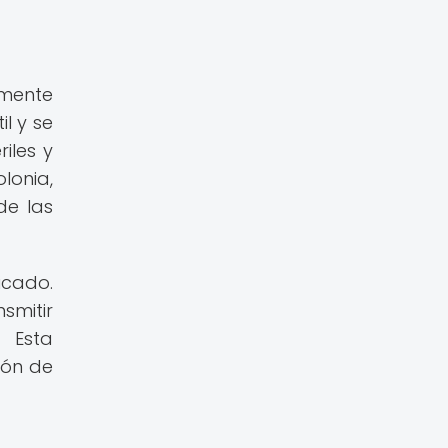
mente
l y se
iles y
lonia,
de las
icado.
smitir
. Esta
ión de