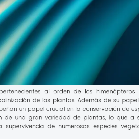
pertenecientes al orden de los himenópteros
olinización de las plantas. Además de su papel
peñan un papel crucial en la conservación de es
ión de una gran variedad de plantas, lo que a 
la supervivencia de numerosas especies veget