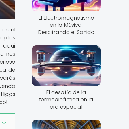
El Electromagnetismo
en la Música:
 en el
Descifrando el Sonido
ceptos
, aquí
ue nos
erioso
ica de
podrás
eyendo
El desafío de la
 Higgs
termodinámica en la
co!
era espacial