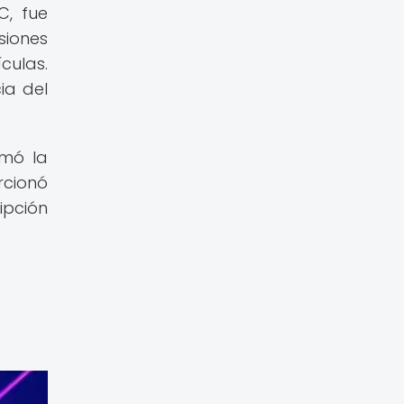
C, fue
siones
culas.
ia del
rmó la
rcionó
ipción