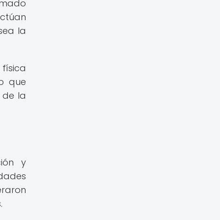
lamado
actúan
sea la
física
no que
 de la
ión y
idades
eraron
.