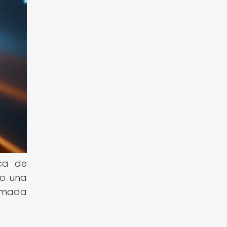
ica de
mo una
irmada