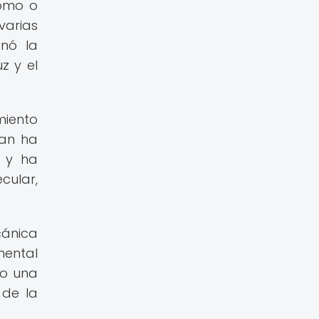
tomo o
varias
onó la
z y el
miento
man ha
, y ha
cular,
cánica
mental
do una
 de la