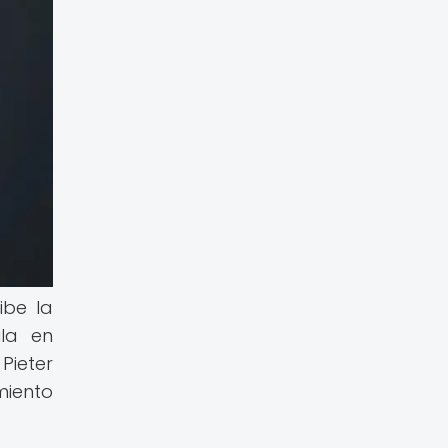
ibe la
la en
Pieter
miento