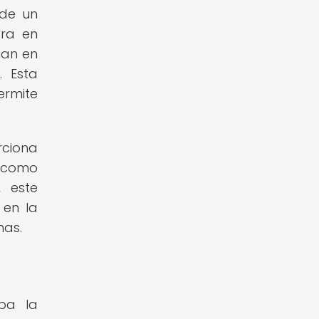
 de un
tra en
lan en
. Esta
ermite
rciona
í como
, este
 en la
mas.
aba la