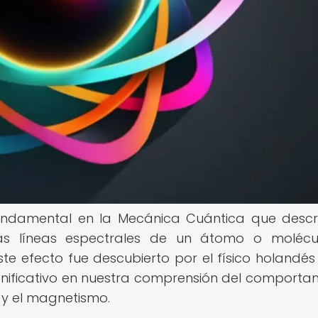
ndamental en la Mecánica Cuántica que descr
as líneas espectrales de un átomo o molécu
 efecto fue descubierto por el físico holandés 
gnificativo en nuestra comprensión del comporta
z y el magnetismo.