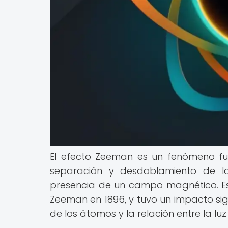
El efecto Zeeman es un fenómeno fu
separación y desdoblamiento de l
presencia de un campo magnético. Este
Zeeman en 1896, y tuvo un impacto si
de los átomos y la relación entre la lu