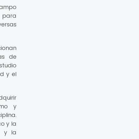
 campo
s para
versas
ionan
mas de
studio
d y el
uirir
smo y
plina.
o y la
a y la