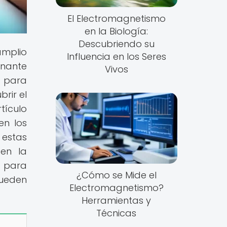
El Electromagnetismo
en la Biología:
Descubriendo su
amplio
Influencia en los Seres
inante
Vivos
í para
rir el
tículo
en los
 estas
 en la
o para
¿Cómo se Mide el
pueden
Electromagnetismo?
Herramientas y
Técnicas