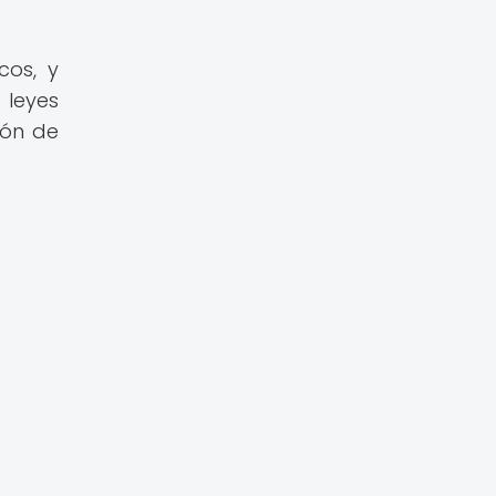
cos, y
 leyes
ión de