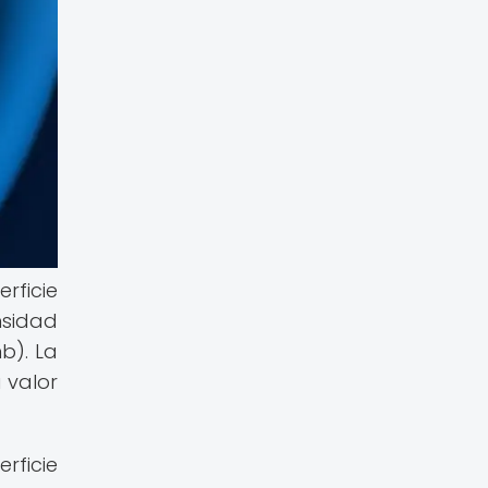
rficie
nsidad
b). La
 valor
rficie