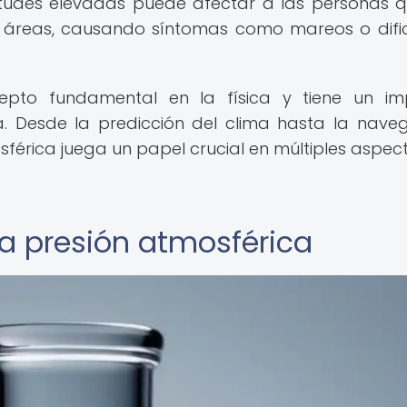
itudes elevadas puede afectar a las personas 
s áreas, causando síntomas como mareos o difi
epto fundamental en la física y tiene un i
na. Desde la predicción del clima hasta la nave
sférica juega un papel crucial en múltiples aspec
la presión atmosférica