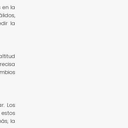
 en la
lidos,
dir la
ltitud
recisa
ambios
r. Los
 estos
ás, la