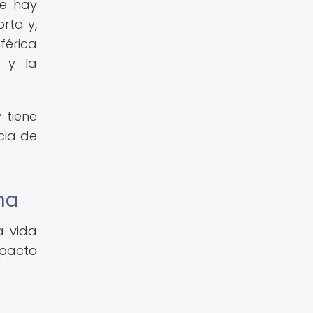
ue hay
rta y,
férica
 y la
 tiene
cia de
na
a vida
mpacto