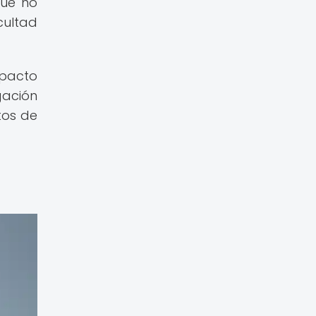
que no
cultad
mpacto
gación
tos de