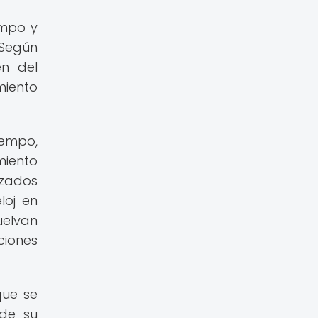
empo y
 Según
en del
miento
iempo,
miento
izados
loj en
uelvan
ciones
que se
 de su