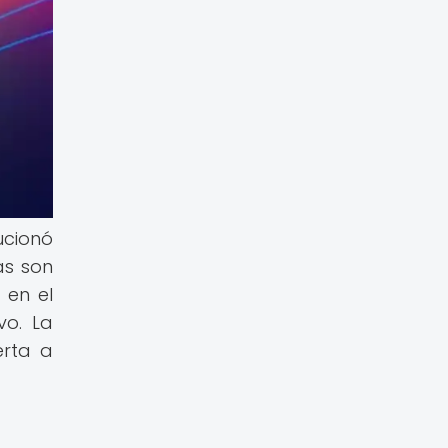
ucionó
as son
 en el
vo. La
erta a