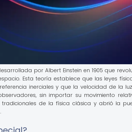
desarrollada por Albert Einstein en 1905 que revol
spacio. Esta teoría establece que las leyes físic
eferencia inerciales y que la velocidad de la luz
bservadores, sin importar su movimiento relati
 tradicionales de la física clásica y abrió la pu
.
pecial?