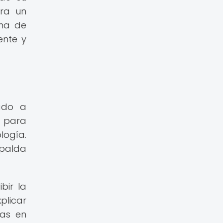
ara un
ema de
ente y
vado a
 para
logía.
spalda
bir la
plicar
las en