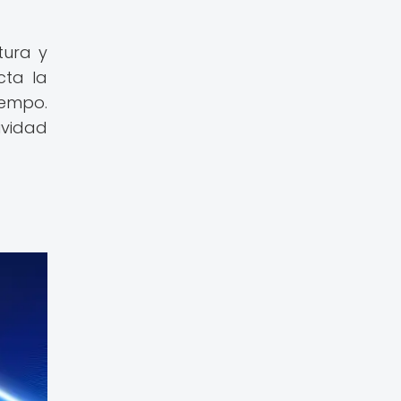
tura y
cta la
iempo.
ividad