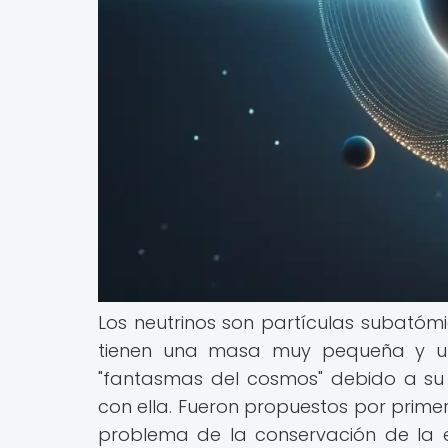
Los neutrinos son partículas subatómi
tienen una masa muy pequeña y un
"fantasmas del cosmos" debido a su 
con ella. Fueron propuestos por prime
problema de la conservación de la en