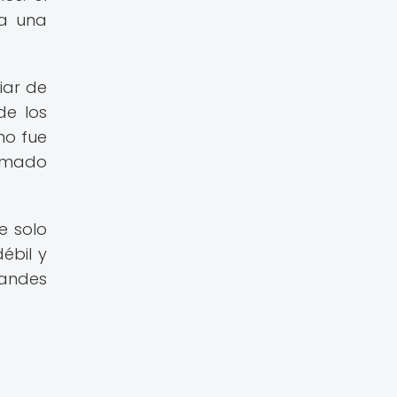
 a una
iar de
de los
no fue
rmado
e solo
ébil y
randes