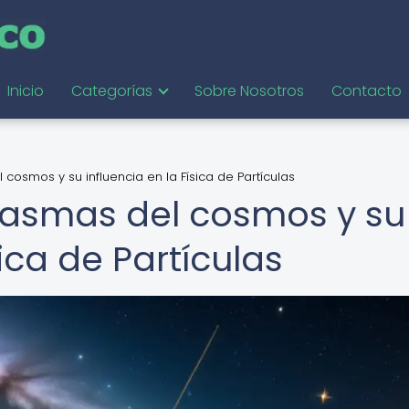
Inicio
Categorías
Sobre Nosotros
Contacto
 cosmos y su influencia en la Física de Partículas
ntasmas del cosmos y su
sica de Partículas