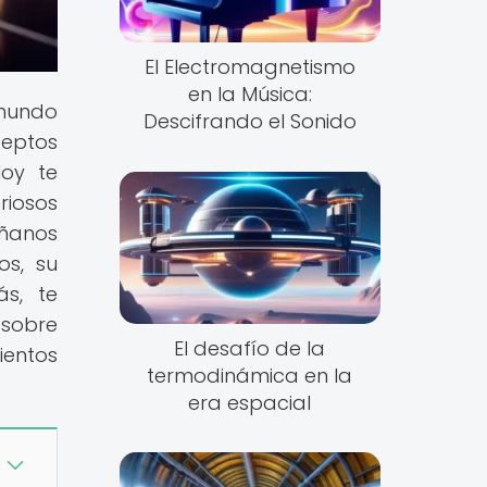
El Electromagnetismo
en la Música:
 mundo
Descifrando el Sonido
ceptos
Hoy te
riosos
áñanos
os, su
ás, te
 sobre
El desafío de la
ientos
termodinámica en la
era espacial