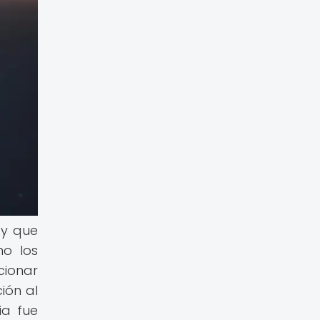
 y que
o los
cionar
ión al
ia fue