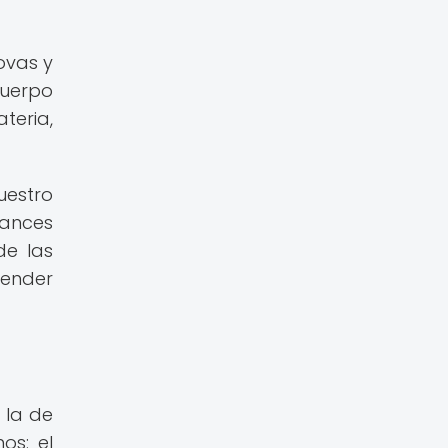
ovas y
cuerpo
teria,
uestro
vances
de las
render
 la de
os: el