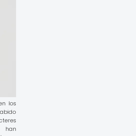
en los
habido
cteres
s han