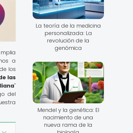
La teoría de la medicina
personalizada: La
revolución de la
genómica
amplia
amos a
de los
de las
liana
"
go del
uestra
Mendel y la genética: El
nacimiento de una
nueva rama de la
biología