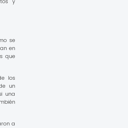
tos y
ómo se
san en
es que
de los
 de un
si una
ambién
aron a