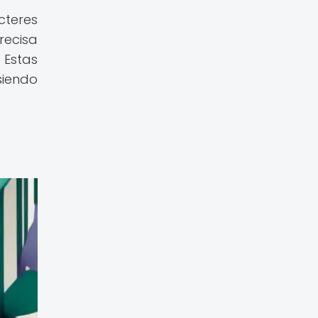
cteres
recisa
 Estas
siendo