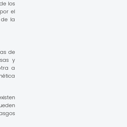
de los
por el
 de la
tas de
isas y
otra a
nética
xisten
pueden
rasgos