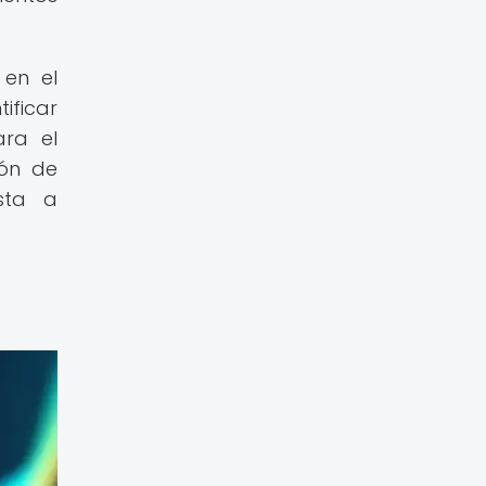
 en el
ificar
ra el
ión de
sta a