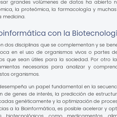
esar grandes volúmenes de datos ha abierto 
ómica, la proteómica, la farmacología y muchas
a medicina.
oinformática con la Biotecnolog
son dos disciplinas que se complementan y se bene
oca en el uso de organismos vivos o partes de
s que sean útiles para la sociedad. Por otro la
ramientas necesarias para analizar y compren
stos organismos.
ca desempeña un papel fundamental en la secuenc
ón de genes de interés, la predicción de estructu
icadas genéticamente y la optimización de proce
ias a la Bioinformática, es posible acelerar y opt
s biotecnológicos, como medicamentos, alim