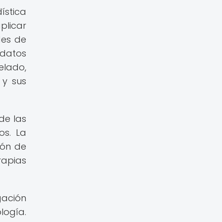
ística
plicar
des de
 datos
elado,
 y sus
de las
os. La
ión de
rapias
gación
logía.