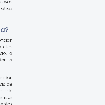
nuevas
 otras
ía?
fician
 ellos
do, la
der la
iación
ras de
sos de
imizar
entos