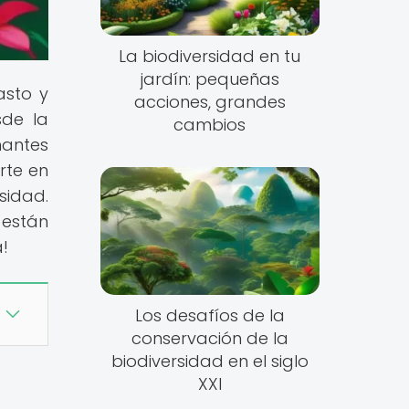
La biodiversidad en tu
jardín: pequeñas
asto y
acciones, grandes
sde la
cambios
nantes
rte en
sidad.
 están
!
Los desafíos de la
conservación de la
biodiversidad en el siglo
XXI