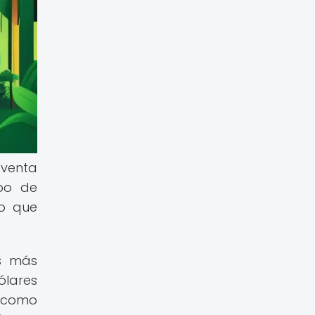
 venta
ipo de
lo que
as más
ólares
s como