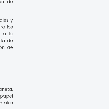
ión de
ales y
ra los
r a la
ida de
ión de
aneta,
papel
ntales