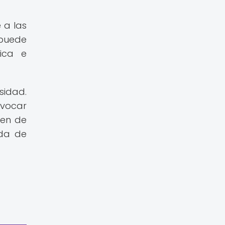
 a las
 puede
ica e
sidad.
ovocar
den de
ida de