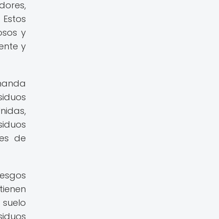
dores,
 Estos
osos y
ente y
emanda
siduos
nidas,
siduos
nes de
iesgos
tienen
 suelo
siduos