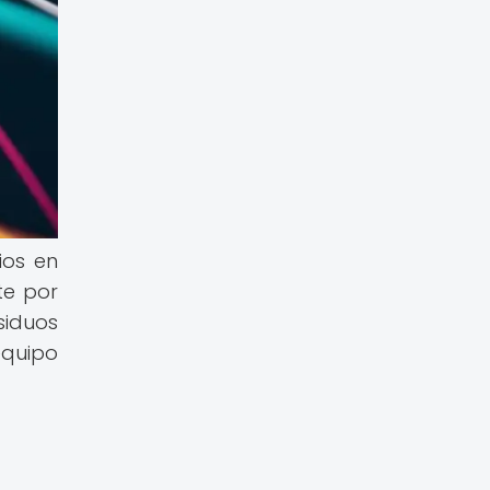
ios en
te por
siduos
equipo