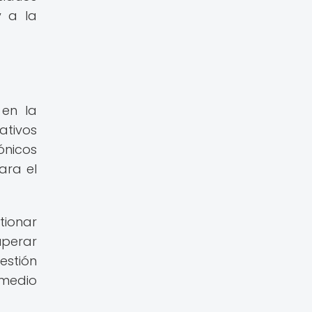
y a la
 en la
ativos
ónicos
ara el
tionar
uperar
estión
 medio