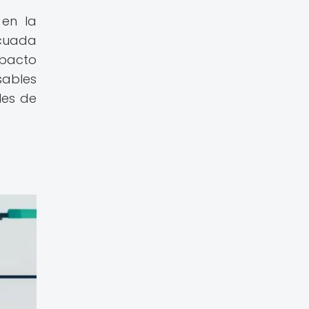
 en la
ecuada
mpacto
sables
les de