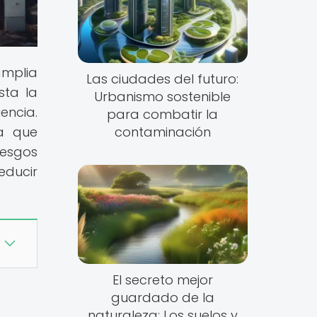
amplia
Las ciudades del futuro:
sta la
Urbanismo sostenible
encia.
para combatir la
ca que
contaminación
iesgos
educir
El secreto mejor
guardado de la
naturaleza: Los suelos y