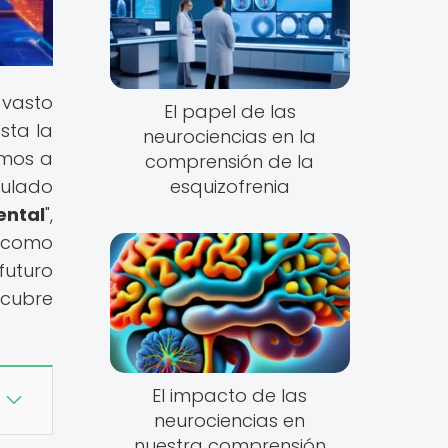
 vasto
El papel de las
sta la
neurociencias en la
amos a
comprensión de la
tulado
esquizofrenia
ntal
",
í como
futuro
scubre
El impacto de las
neurociencias en
nuestra comprensión