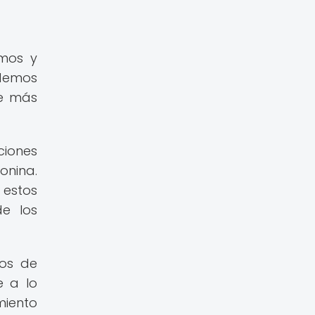
emos y
odemos
ue más
ciones
onina.
 estos
de los
mos de
e a lo
miento