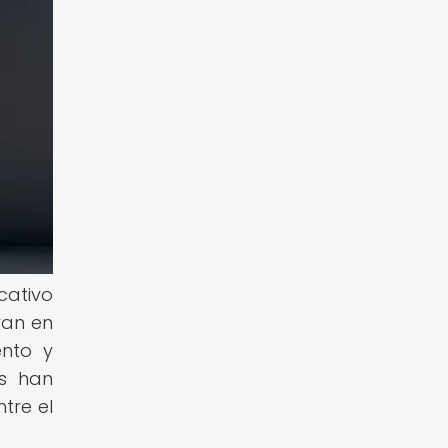
cativo
ran en
ento y
os han
tre el