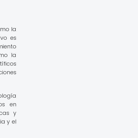
omo la
ivo es
miento
omo la
íficos
ciones
ología
dos en
icas y
a y el