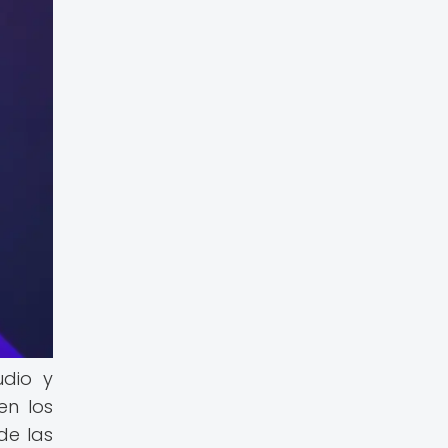
udio y
en los
de las