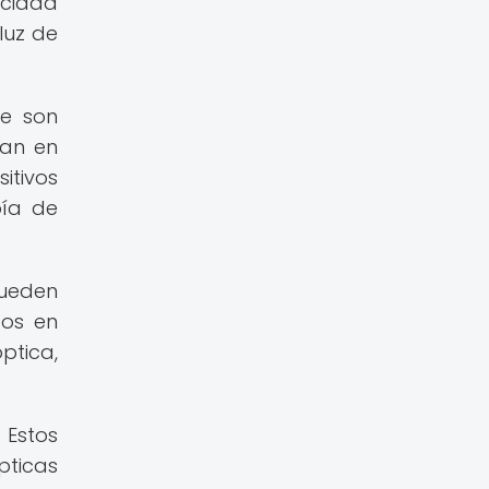
acidad
luz de
ue son
ran en
itivos
pía de
pueden
dos en
ptica,
 Estos
pticas