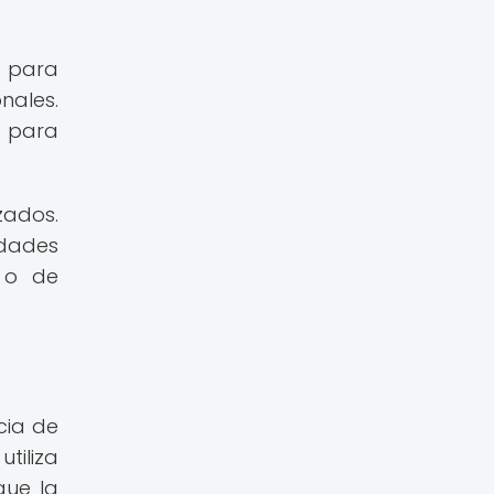
a para
nales.
d para
zados.
edades
 o de
cia de
utiliza
que la