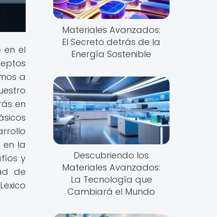
Materiales Avanzados:
El Secreto detrás de la
 en el
Energía Sostenible
ceptos
tamos a
uestro
irás en
ásicos
arrollo
 en la
Descubriendo los
fíos y
Materiales Avanzados:
dad de
La Tecnología que
Lexico
Cambiará el Mundo