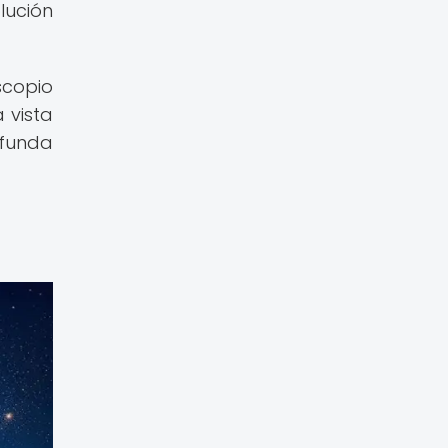
lución
scopio
 vista
ofunda