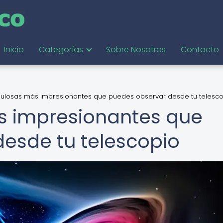
Inicio
Categorías
Sobre Nosotros
Contacto
bulosas más impresionantes que puedes observar desde tu telesc
s impresionantes que
esde tu telescopio