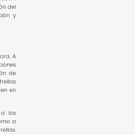
ón del
ción y
ora. A
ciones
ión de
rellas
ren en
a los
como a
ellas.