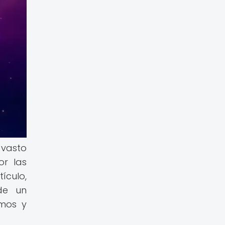
 vasto
or las
ículo,
de un
omos y