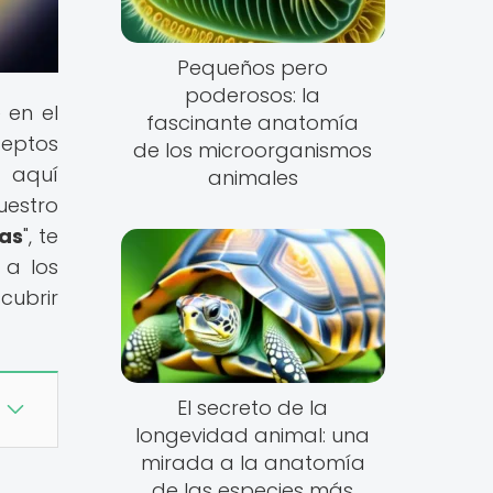
Pequeños pero
poderosos: la
 en el
fascinante anatomía
ceptos
de los microorganismos
, aquí
animales
uestro
ias
", te
 a los
cubrir
El secreto de la
longevidad animal: una
mirada a la anatomía
de las especies más