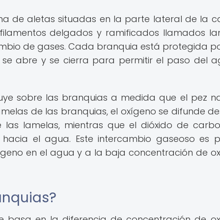
a de aletas situadas en la parte lateral de la 
filamentos delgados y ramificados llamados la
ambio de gases. Cada branquia está protegida p
se abre y se cierra para permitir el paso del 
luye sobre las branquias a medida que el pez n
elas de las branquias, el oxígeno se difunde de
 las lamelas, mientras que el dióxido de carb
 hacia el agua. Este intercambio gaseoso es p
ígeno en el agua y a la baja concentración de o
anquias?
se basa en la diferencia de concentración de o