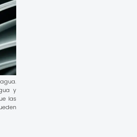
 agua.
agua y
ue las
pueden