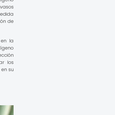
 vasos
medida
ión de
en la
xígeno
ección
ar los
 en su