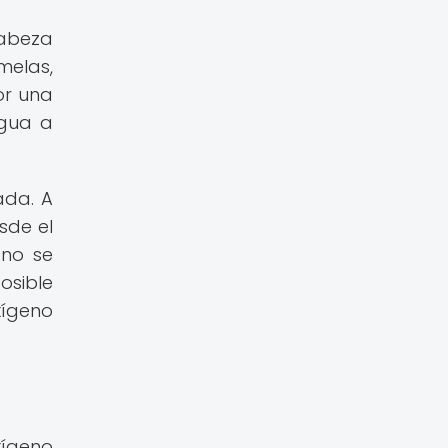
cabeza
melas,
or una
agua a
ada. A
sde el
ono se
osible
xígeno
xígeno