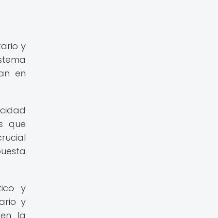
ario y
istema
jan en
acidad
os que
rucial
puesta
ico y
ario y
 en la