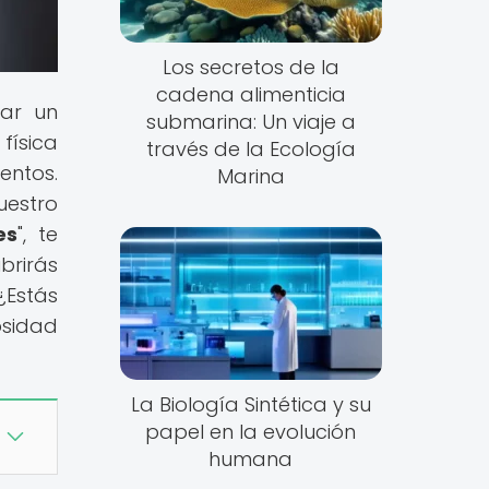
Los secretos de la
cadena alimenticia
rar un
submarina: Un viaje a
física
través de la Ecología
entos.
Marina
uestro
es
", te
brirás
¿Estás
osidad
La Biología Sintética y su
papel en la evolución
humana