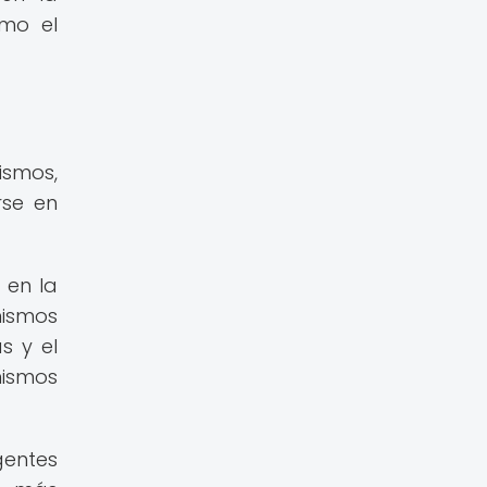
omo el
ismos,
rse en
 en la
ismos
s y el
nismos
gentes