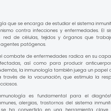
gía que se encarga de estudiar el sistema inmunit
anismo contra infecciones y enfermedades. El s
 red de células, tejidos y órganos que traba
s agentes patógenos.
n el combate de enfermedades radica en su cap
 infectadas, así como para producir anticuerp
Además, la inmunología también juega un papel c
 través de la vacunación, que estimula la res
cciosos.
nmunología es fundamental para el diagnóst
unes, alergias, trastornos del sistema inmunit
 se ha convertido en una herramienta clave