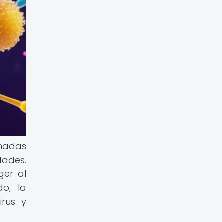
onadas
dades.
ger al
do, la
irus y