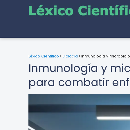
Léxico Científico
Biología
Inmunología y microbiol
Inmunología y mic
para combatir e