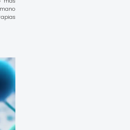
to más
humano
apias