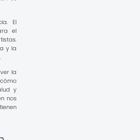
a. El
ra el
istas.
a y la
.
ver la
r cómo
alud y
én nos
tienen
n