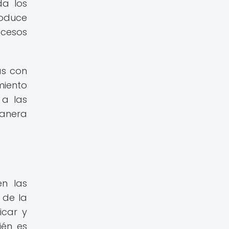
da los
roduce
ocesos
as con
miento
 a las
manera
n las
 de la
icar y
ién es