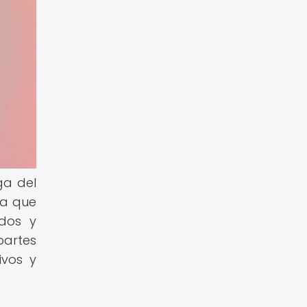
ga del
na que
idos y
partes
ivos y