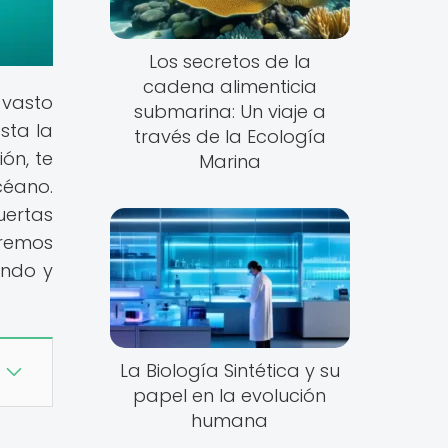
Los secretos de la
cadena alimenticia
 vasto
submarina: Un viaje a
sta la
través de la Ecología
ón, te
Marina
céano.
uertas
eremos
endo y
La Biología Sintética y su
papel en la evolución
humana