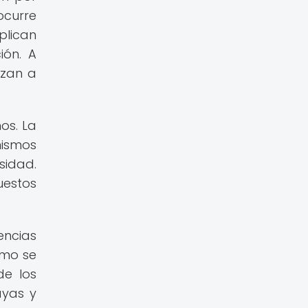
ocurre
plican
ión. A
nzan a
os. La
ismos
sidad.
uestos
encias
smo se
de los
ayas y