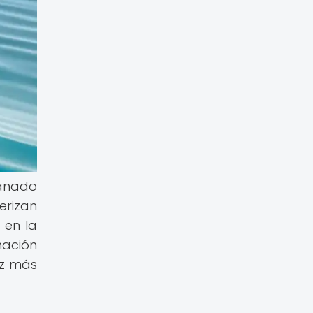
anado
erizan
 en la
nación
ez más