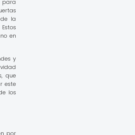
s para
uertas
 de la
 Estos
eno en
ndes y
ividad
s, que
r este
de los
en por