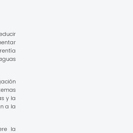
educir
mentar
rentía
 aguas
gación
stemas
s y la
n a la
ere la