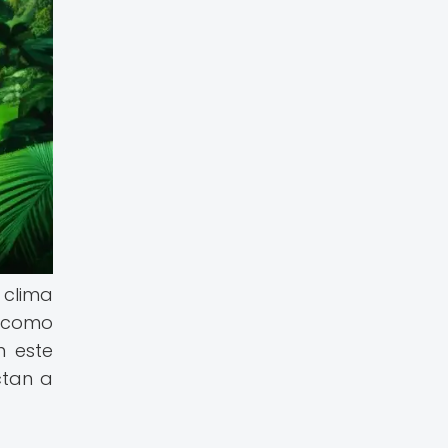
 clima
n como
n este
ctan a