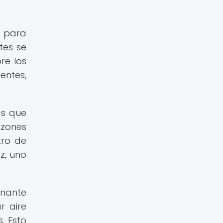
d para
tes se
re los
entes,
as que
nzones
tro de
z, uno
inante
r aire
. Esto