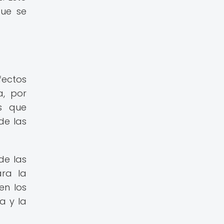
que se
fectos
a, por
es que
de las
de las
ara la
en los
a y la