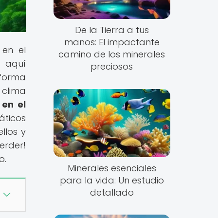
De la Tierra a tus
manos: El impactante
 en el
camino de los minerales
, aquí
preciosos
 forma
 clima
 en el
áticos
llos y
erder!
o.
Minerales esenciales
para la vida: Un estudio
detallado