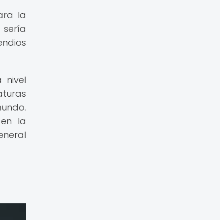
ara la
 sería
endios
 nivel
aturas
mundo.
en la
eneral