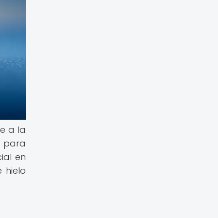
e a la
l para
ial en
 hielo