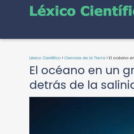
Léxico Científico
Ciencias de la Tierra
El océano en
El océano en un gr
detrás de la salin