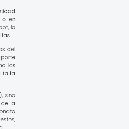
ntidad
 o en
pt, lo
tas.
os del
aporte
mo los
 falta
, sino
 de la
bonato
estos,
a.