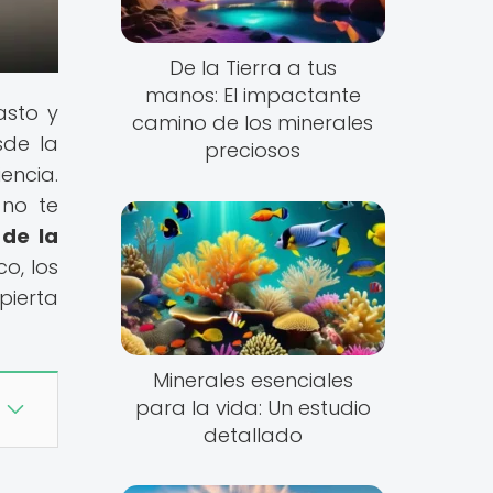
De la Tierra a tus
manos: El impactante
asto y
camino de los minerales
sde la
preciosos
encia.
 no te
 de la
co, los
pierta
Minerales esenciales
para la vida: Un estudio
detallado