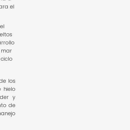
ara el
el
eltos
rrollo
e mar
ciclo
de los
 hielo
nder y
nto de
manejo