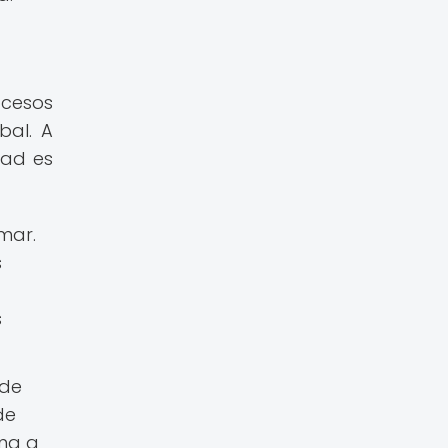
cesos
bal. A
dad es
mar.
s
s
 de
de
rma a