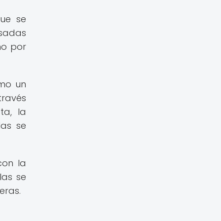
ue se
usadas
no por
omo un
través
a, la
las se
con la
las se
eras.