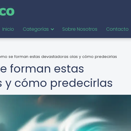
Inicio
Categorías
Sobre Nosotros
Contacto
ómo se forman estas devastadoras olas y cómo predecirlas
e forman estas
 y cómo predecirlas