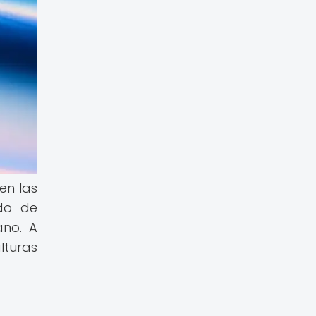
en las
ado de
ano. A
turas