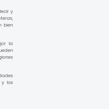
ecir y
teras,
n bien
jor la
pueden
giones
dades
 y los