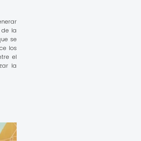
enerar
 de la
que se
ce los
tre el
zar la