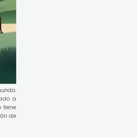
mundo.
vado a
 tiene
ión de