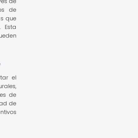
vés de
os de
as que
 Esta
pueden
e
tar el
rales,
res de
dad de
ntivos