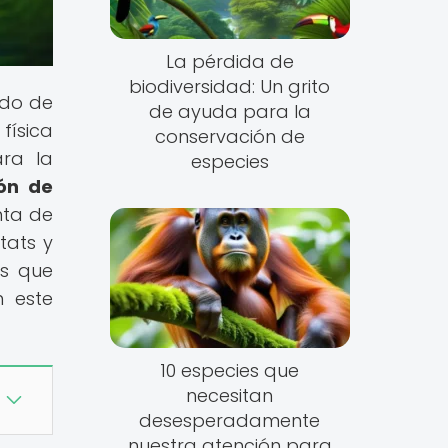
La pérdida de
biodiversidad: Un grito
ndo de
de ayuda para la
física
conservación de
ara la
especies
ión de
nta de
tats y
os que
n este
10 especies que
necesitan
desesperadamente
nuestra atención para