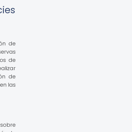
cies
ión de
servas
tos de
alizar
ión de
en las
 sobre