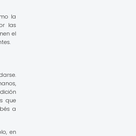
omo la
or las
nen el
tes.
darse.
manos,
dición
as que
ebés a
lo, en