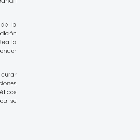
odrían
 de la
dición
tea la
render
 curar
ciones
éticos
ica se