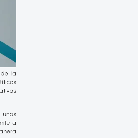
 de la
íficos
ativas
o unas
mite a
manera