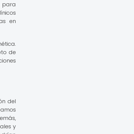
d para
ínicos
cas en
ética.
eto de
ciones
ón del
stamos
demás,
ales y