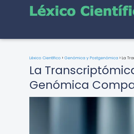
Léxico Científico
Genómica y Postgenómica
La Tr
La Transcriptómica
Genómica Compar