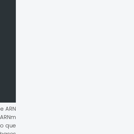
de ARN
s ARNm
lo que
 bases