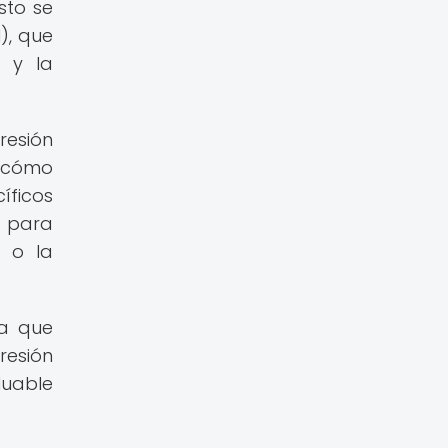
sto se
), que
s y la
resión
y cómo
íficos
 para
s o la
ya que
resión
luable