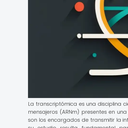
La transcriptómica es una disciplina c
mensajeros (ARNm) presentes en una 
son los encargados de transmitir la i
su estudio resulta fundamental pa