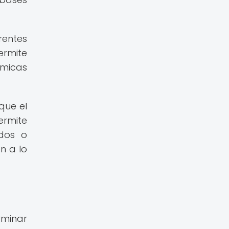
rentes
ermite
ómicas
que el
ermite
idos o
n a lo
rminar