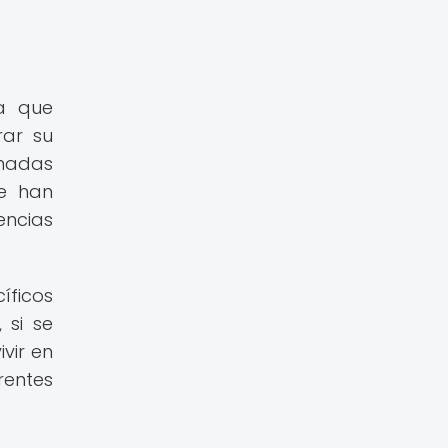
a que
rar su
onadas
ue han
encias
íficos
 si se
vir en
rentes