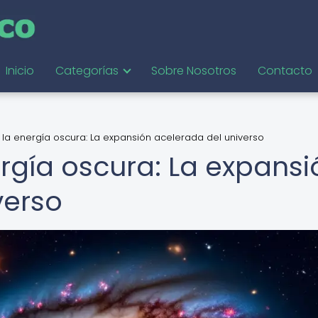
Inicio
Categorías
Sobre Nosotros
Contacto
e la energía oscura: La expansión acelerada del universo
ergía oscura: La expansi
verso