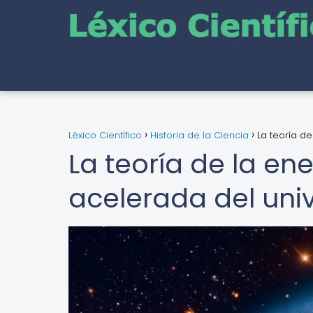
Léxico Científico
Historia de la Ciencia
La teoría d
La teoría de la en
acelerada del uni