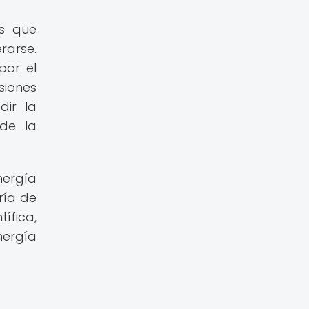
s que
rarse.
por el
siones
dir la
 de la
nergía
ría de
ífica,
nergía