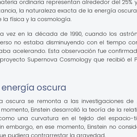
ateria ordinaria representan alrededor del 25% y
ancia, la naturaleza exacta de la energía oscura
 la física y la cosmología.
era vez en la década de 1990, cuando los astr
iverso no estaba disminuyendo con el tiempo c
taba acelerando. Esta observación fue confirma
so proyecto Supernova Cosmology que recibió el 
la energía oscura
ía oscura se remonta a las investigaciones de 
se momento, Einstein desarrolló la teoría de la rela
como una curvatura en el tejido del espacio-
in embargo, en ese momento, Einstein no consid
que pudiera contrarrestar la gravedad.