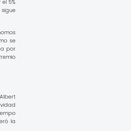
 el 5%
 sigue
ónomos
omo se
da por
Premio
Albert
tividad
tiempo
eró la