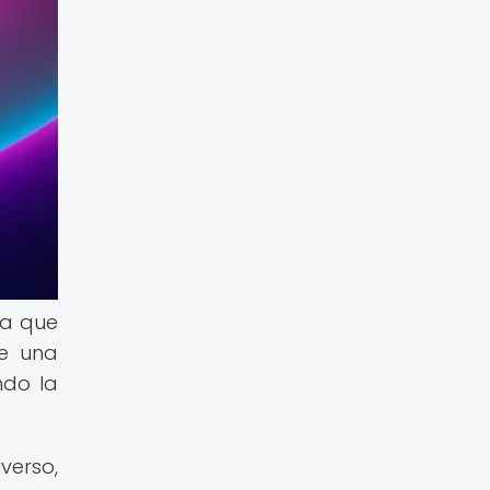
na que
te una
ndo la
verso,