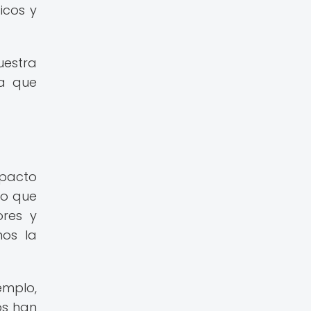
icos y
uestra
la que
mpacto
do que
ores y
mos la
emplo,
os han