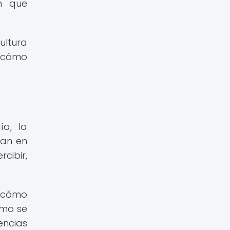
en que
ultura
y cómo
ía, la
tran en
cibir,
y cómo
ómo se
encias