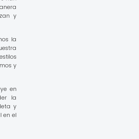
manera
izan y
mos la
uestra
stilos
amos y
uye en
er la
leta y
 en el