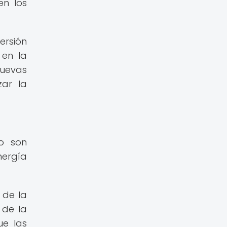
en los
ersión
 en la
nuevas
zar la
o son
nergía
 de la
 de la
ue las