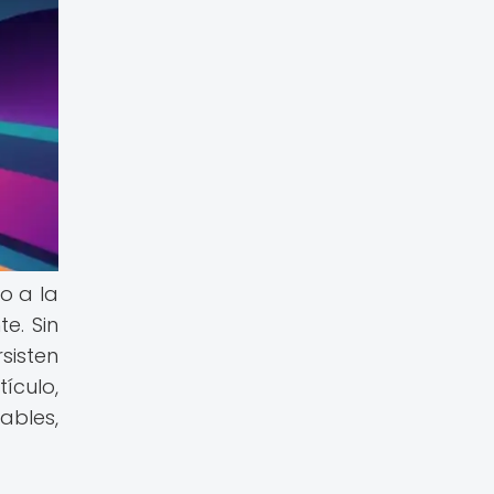
o a la
e. Sin
sisten
ículo,
bles,