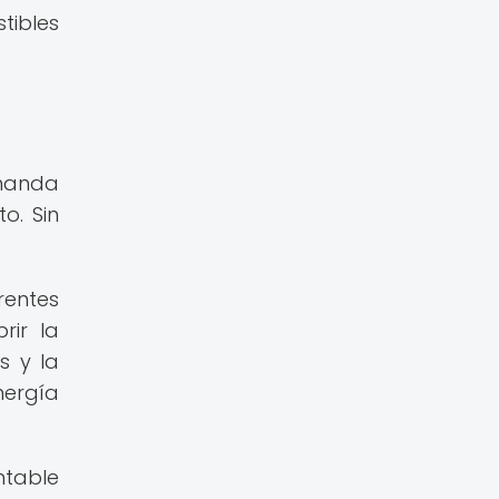
tibles
emanda
o. Sin
rentes
rir la
s y la
nergía
ntable