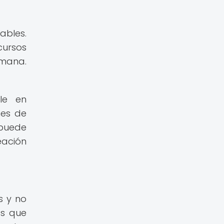
ables.
cursos
umana.
le en
nes de
 puede
eación
s y no
es que