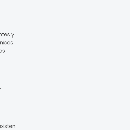
s
ntes y
nicos
os
,
xisten