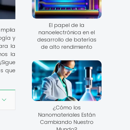
El papel de la
amplia
nanoelectrónica en el
ogía y
desarrollo de baterías
ara la
de alto rendimiento
mos la
¡Sigue
as que
¿Cómo los
Nanomateriales Están
Cambiando Nuestro
Mundo?