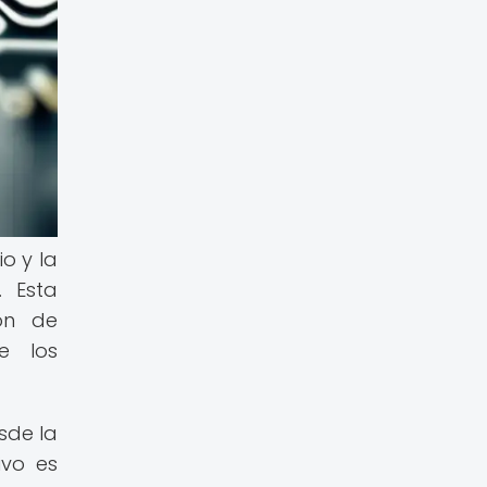
o y la
. Esta
ión de
e los
sde la
ivo es