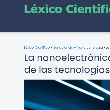
Léxico Científico
Nanociencia y Nanotecnología
La
La nanoelectrónic
de las tecnología