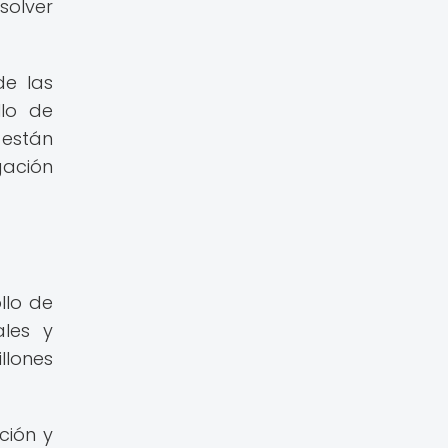
solver
de las
llo de
 están
gación
llo de
ales y
llones
ción y