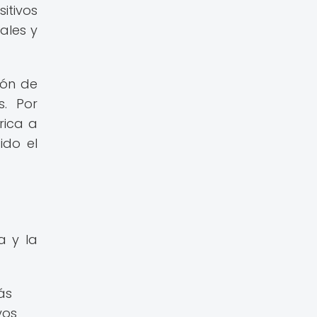
itivos
ales y
ión de
s. Por
rica a
ido el
a y la
ás
vos