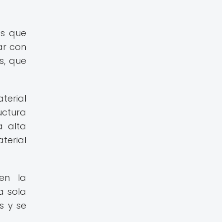
os que
ar con
s, que
terial
uctura
a alta
terial
en la
a sola
s y se