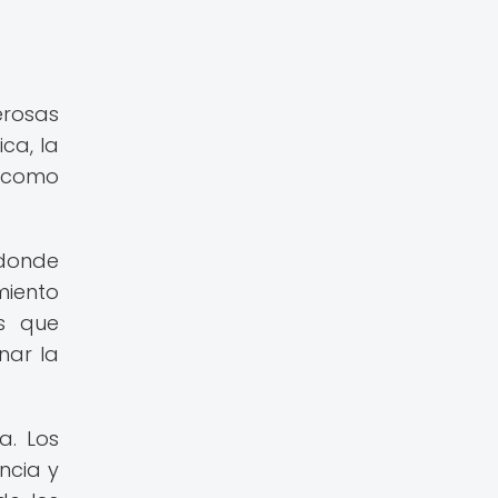
erosas
ca, la
, como
 donde
miento
os que
nar la
a. Los
ncia y