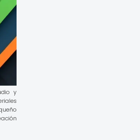
udio y
riales
equeño
eación