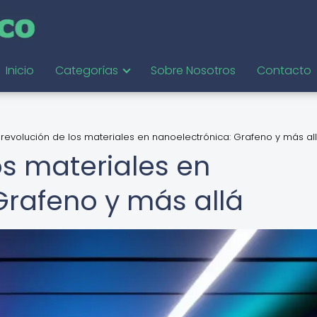
Inicio
Categorías
Sobre Nosotros
Contacto
 revolución de los materiales en nanoelectrónica: Grafeno y más al
os materiales en
Grafeno y más allá