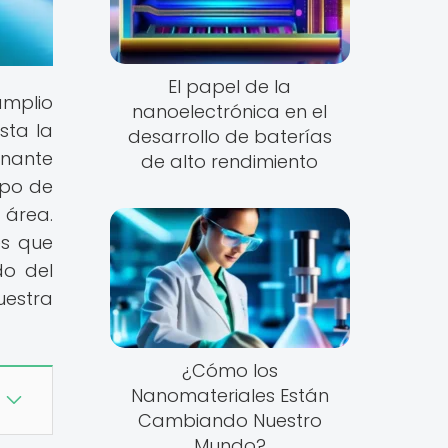
El papel de la
amplio
nanoelectrónica en el
sta la
desarrollo de baterías
inante
de alto rendimiento
mpo de
 área.
es que
do del
uestra
¿Cómo los
Nanomateriales Están
Cambiando Nuestro
Mundo?