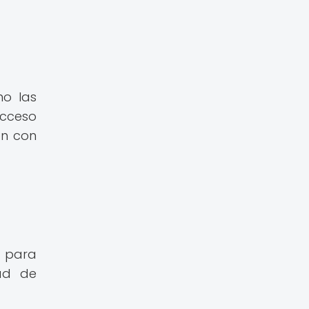
mo las
acceso
ón con
a para
dad de