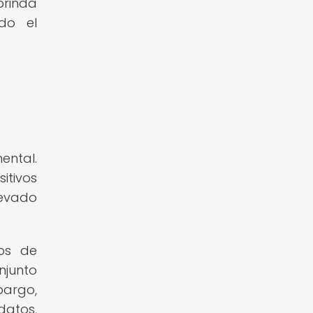
brinda
ido el
ental.
itivos
levado
vos de
njunto
bargo,
datos,