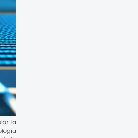
lar la
ología