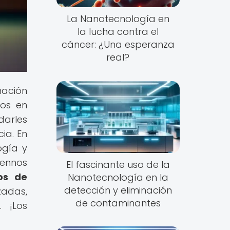
La Nanotecnología en
la lucha contra el
cáncer: ¿Una esperanza
real?
mación
cos en
ndarles
ia. En
ogía y
ñennos
El fascinante uso de la
os de
Nanotecnología en la
detección y eliminación
zadas,
de contaminantes
. ¡Los