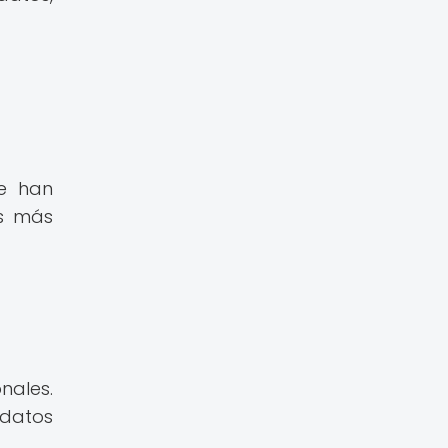
ue han
es más
nales.
 datos